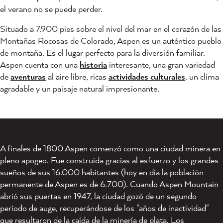
el verano no se puede perder.
Situado a 7.900 pies sobre el nivel del mar en el corazón de las
Montañas Rocosas de Colorado, Aspen es un auténtico pueblo
de montaña. Es el lugar perfecto para la diversión familiar.
Aspen cuenta con una
historia
interesante, una gran variedad
de
aventuras
al aire libre, ricas
actividades culturales
, un clima
agradable y un paisaje natural impresionante.
A finales de 1800 Aspen comenzó como una ciudad minera en
pleno apogeo. Fue construida gracias al esfuerzo y los grandes
sueños de sus 16.000 habitantes (hoy en día la población
permanente de Aspen es de 6.700). Cuando Aspen Mountain
abrió sus puertas en 1947, la ciudad gozó de un segundo
período de auge, recuperándose de los "años de inactividad"
que resultaron de la caída de la minería de plata. Los